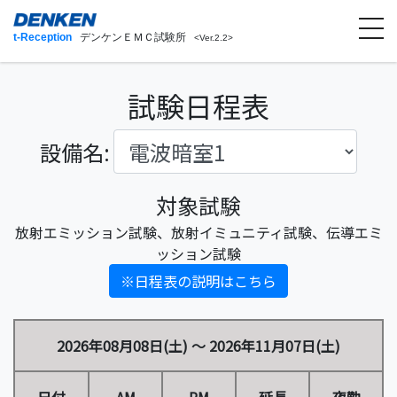
t-Reception
デンケンＥＭＣ試験所
<Ver.2.2>
試験日程表
設備名:
対象試験
放射エミッション試験、放射イミュニティ試験、伝導エミ
ッション試験
※日程表の説明はこちら
2026年08月08日(土) ～ 2026年11月07日(土)